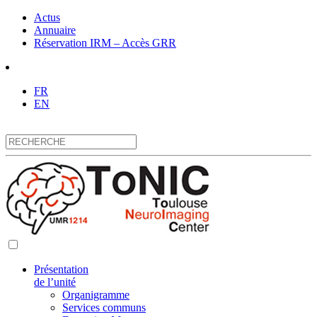
Actus
Annuaire
Réservation IRM – Accès GRR
FR
EN
Présentation
de l’unité
Organigramme
Services communs