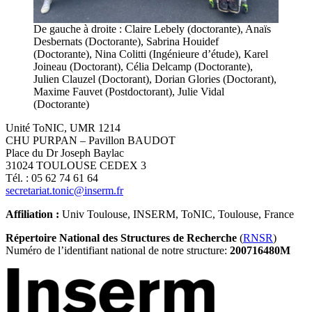
De gauche à droite : Claire Lebely (doctorante), Anaïs
Desbernats (Doctorante), Sabrina Houidef
(Doctorante), Nina Colitti (Ingénieure d’étude), Karel
Joineau (Doctorant), Célia Delcamp (Doctorante),
Julien Clauzel (Doctorant), Dorian Glories (Doctorant),
Maxime Fauvet (Postdoctorant), Julie Vidal
(Doctorante)
Unité ToNIC, UMR 1214
CHU PURPAN – Pavillon BAUDOT
Place du Dr Joseph Baylac
31024 TOULOUSE CEDEX 3
Tél. : 05 62 74 61 64
secretariat.tonic@inserm.fr
Affiliation :
Univ Toulouse, INSERM, ToNIC, Toulouse, France
Répertoire National des Structures de Recherche
(
RNSR
)
Numéro de l’identifiant national de notre structure:
200716480M