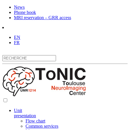
News
Phone book
MRI reservation – GRR access
EN
FR
Unit
presentation
Flow chart
Common services