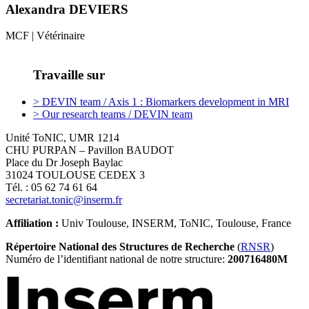
Alexandra DEVIERS
MCF | Vétérinaire
Travaille sur
> DEVIN team / Axis 1 : Biomarkers development in MRI
> Our research teams / DEVIN team
Unité ToNIC, UMR 1214
CHU PURPAN – Pavillon BAUDOT
Place du Dr Joseph Baylac
31024 TOULOUSE CEDEX 3
Tél. : 05 62 74 61 64
secretariat.tonic@inserm.fr
Affiliation :
Univ Toulouse, INSERM, ToNIC, Toulouse, France
Répertoire National des Structures de Recherche
(
RNSR
)
Numéro de l’identifiant national de notre structure:
200716480M