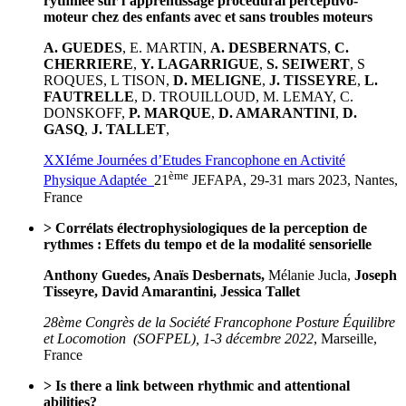
rythmée sur l’apprentissage procédural perceptivo-
moteur chez des enfants avec et sans troubles moteurs
A. GUEDES
, E. MARTIN,
A. DESBERNATS
,
C.
CHERRIERE
,
Y. LAGARRIGUE
,
S. SEIWERT
, S
ROQUES, L TISON,
D. MELIGNE
,
J. TISSEYRE
,
L.
FAUTRELLE
, D. TROUILLOUD, M. LEMAY, C.
DONSKOFF,
P. MARQUE
,
D. AMARANTINI
,
D.
GASQ
,
J. TALLET
,
XXIéme Journées d’Etudes Francophone en Activité
ème
Physique Adaptée
21
JEFAPA, 29-31 mars 2023, Nantes,
France
> Corrélats électrophysiologiques de la perception de
rythmes : Effets du tempo et de la modalité sensorielle
Anthony Guedes, Anaïs Desbernats,
Mélanie Jucla,
Joseph
Tisseyre, David Amarantini, Jessica Tallet
28ème Congrès de la Société Francophone Posture Équilibre
et Locomotion (SOFPEL), 1-3 décembre 2022
, Marseille,
France
> Is there a link between rhythmic and attentional
abilities?