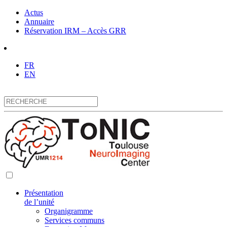
Actus
Annuaire
Réservation IRM – Accès GRR
FR
EN
Présentation
de l’unité
Organigramme
Services communs