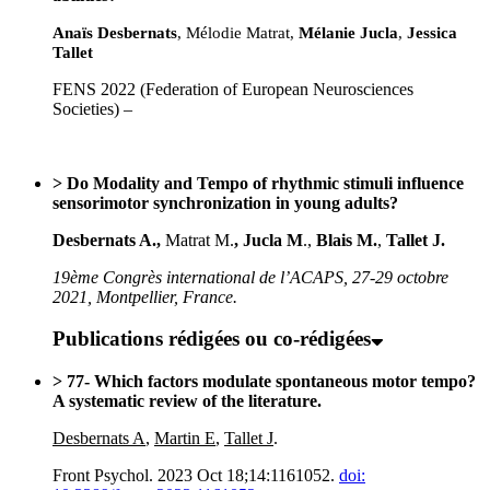
Anaïs Desbernats
, Mélodie Matrat
,
Mélanie Jucla
,
Jessica
Tallet
FENS 2022 (Federation of European Neurosciences
Societies) –
> Do Modality and Tempo of rhythmic stimuli influence
sensorimotor synchronization in young adults?
Desbernats A.,
Matrat M.
, Jucla M
.,
Blais M.
,
Tallet J.
19ème Congrès international de l’ACAPS, 27-29 octobre
2021, Montpellier, France.
Publications rédigées ou co-rédigées
> 77- Which factors modulate spontaneous motor tempo?
A systematic review of the literature.
Desbernats A
,
Martin E
,
Tallet J
.
Front Psychol. 2023 Oct 18;14:1161052.
doi: