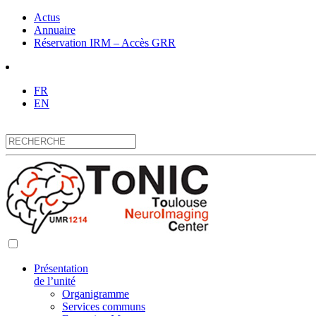
Actus
Annuaire
Réservation IRM – Accès GRR
FR
EN
Présentation
de l’unité
Organigramme
Services communs