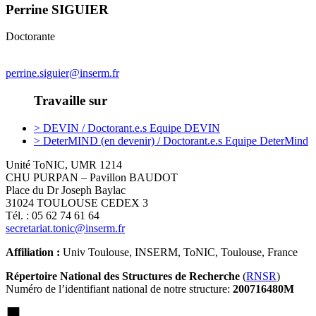
Perrine SIGUIER
Doctorante
perrine.siguier@inserm.fr
Travaille sur
> DEVIN / Doctorant.e.s Equipe DEVIN
> DeterMIND (en devenir) / Doctorant.e.s Equipe DeterMind
Unité ToNIC, UMR 1214
CHU PURPAN – Pavillon BAUDOT
Place du Dr Joseph Baylac
31024 TOULOUSE CEDEX 3
Tél. : 05 62 74 61 64
secretariat.tonic@inserm.fr
Affiliation :
Univ Toulouse, INSERM, ToNIC, Toulouse, France
Répertoire National des Structures de Recherche
(
RNSR
)
Numéro de l’identifiant national de notre structure:
200716480M