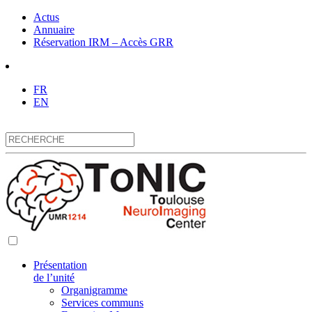
Actus
Annuaire
Réservation IRM – Accès GRR
FR
EN
Présentation
de l’unité
Organigramme
Services communs