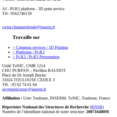
AI - PI-R3 platform - 3D print service
Tél : 0562746139
victor.champredonde@inserm.fr
Travaille sur
> Common services / 3D Printing
> Platforms / Pi-R3
> Pi-R3 / Pi-R3 Presentation
Unité ToNIC, UMR 1214
CHU PURPAN – Pavillon BAUDOT
Place du Dr Joseph Baylac
31024 TOULOUSE CEDEX 3
Tél. : 05 62 74 61 64
secretariat.tonic@inserm.fr
Affiliation :
Univ Toulouse, INSERM, ToNIC, Toulouse, France
Répertoire National des Structures de Recherche
(
RNSR
)
Numéro de l’identifiant national de notre structure:
200716480M