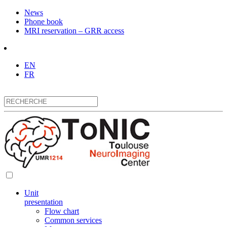
News
Phone book
MRI reservation – GRR access
EN
FR
Unit
presentation
Flow chart
Common services