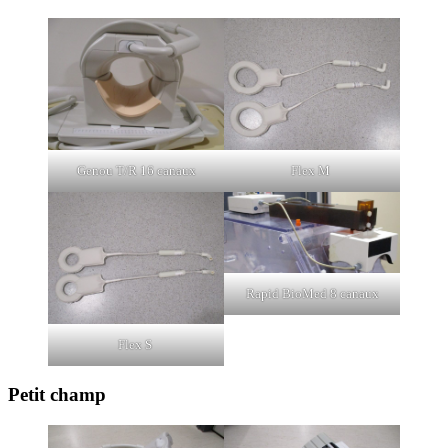
Genou T/R 16 canaux
Flex M
Rapid BioMed 8 canaux
Flex S
Petit champ