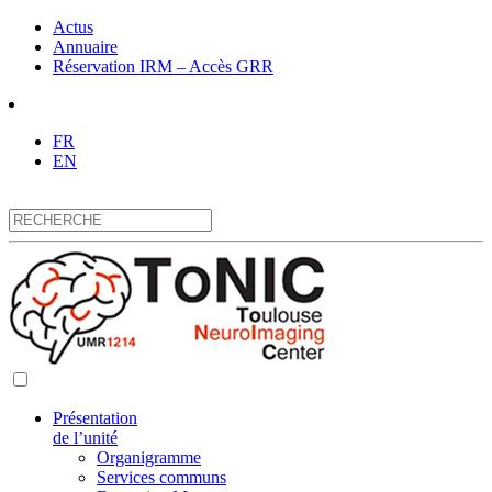
Actus
Annuaire
Réservation IRM – Accès GRR
FR
EN
Présentation
de l’unité
Organigramme
Services communs