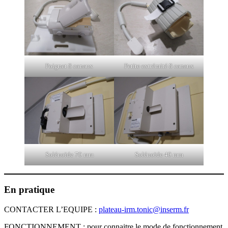
Poignet 8 canaux
Petite extrémité 8 canaux
Solénoïde 70 mm
Solénoïde 40 mm
En pratique
CONTACTER L’EQUIPE :
plateau-irm.tonic@inserm.fr
FONCTIONNEMENT : pour connaitre le mode de fonctionnement