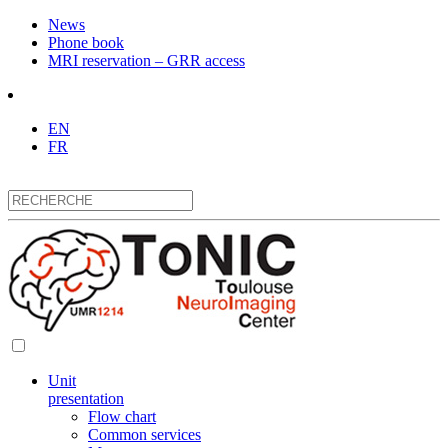
News
Phone book
MRI reservation – GRR access
EN
FR
Unit
presentation
Flow chart
Common services