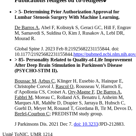
Publications rédigées ou co-rédigées
> 5- Determining Prior Authorization Approval for
Lumbar Stenosis Surgery With Machine Learning.
De Barros A
, Abel F, Kolisnyk S, Geraci GC, Hill F, Engrav
M, Samavedi S, Suldina O, Kim J, Rusakov A, Lebl DR,
Mourad R.
Global Spine J. 2023 Feb 8:21925682231155844. doi:
10.1177/21925682231155844.
https://pubmed.ncbi.nlm.nih.go
> 85- Personality Related to Quality-of-Life Improvement
After Deep Brain Stimulation in Parkinson’s Disease
(PSYCHO-STIM II).
Boussac M
,
Arbus C
, Klinger H, Eusebio A, Hainque E,
Christophe Corvol J,
Rascol O
, Rousseau V, Harroch E,
d’Apollonia CS, Croiset A,
Ory-Magne F
,
De Barros A
,
Fabbri M
, Moreau C, Rolland AS, Benatru I, Anheim M,
Marques AR, Maltête D, Drapier S, Jarraya B, Hubsch C,
Guehl D, Meyer M, Rouaud T, Giordana B, Tir M, Devos D,
Brefel-Courbon C
; PREDISTIM study group.
J Parkinsons Dis. 2021 Dec 7.
doi: 10.3233
/JPD-212883.
Unité ToNIC, UMR 1214