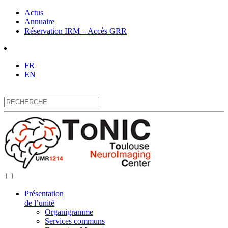
Actus
Annuaire
Réservation IRM – Accès GRR
FR
EN
Présentation
de l’unité
Organigramme
Services communs