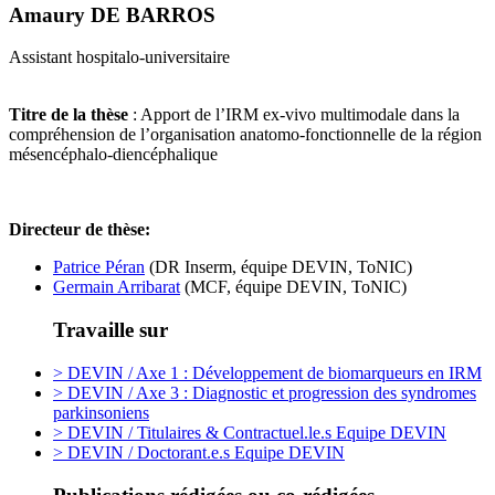
Amaury DE BARROS
Assistant hospitalo-universitaire
Titre de la thèse
: Apport de l’IRM ex-vivo multimodale dans la
compréhension de l’organisation anatomo-fonctionnelle de la région
mésencéphalo-diencéphalique
Directeur de thèse:
Patrice Péran
(DR Inserm, équipe DEVIN, ToNIC
)
Germain Arribarat
(MCF, équipe DEVIN, ToNIC)
Travaille sur
> DEVIN / Axe 1 : Développement de biomarqueurs en IRM
> DEVIN / Axe 3 : Diagnostic et progression des syndromes
parkinsoniens
> DEVIN / Titulaires & Contractuel.le.s Equipe DEVIN
> DEVIN / Doctorant.e.s Equipe DEVIN