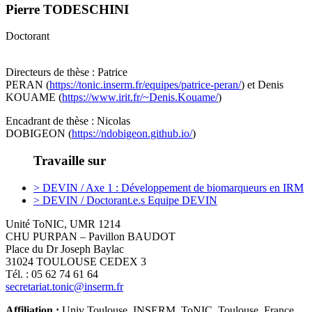
Pierre TODESCHINI
Doctorant
Directeurs de thèse : Patrice
PERAN (
https://tonic.inserm.fr/equipes/patrice-peran/
) et Denis
KOUAME (
https://www.irit.fr/~Denis.Kouame/
)
Encadrant de thèse : Nicolas
DOBIGEON (
https://ndobigeon.github.io/
)
Travaille sur
> DEVIN / Axe 1 : Développement de biomarqueurs en IRM
> DEVIN / Doctorant.e.s Equipe DEVIN
Unité ToNIC, UMR 1214
CHU PURPAN – Pavillon BAUDOT
Place du Dr Joseph Baylac
31024 TOULOUSE CEDEX 3
Tél. : 05 62 74 61 64
secretariat.tonic@inserm.fr
Affiliation :
Univ Toulouse, INSERM, ToNIC, Toulouse, France