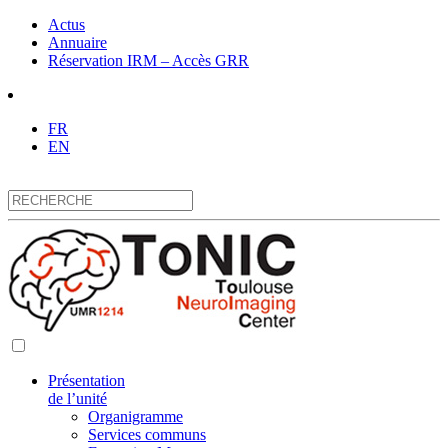
Actus
Annuaire
Réservation IRM – Accès GRR
FR
EN
Présentation
de l’unité
Organigramme
Services communs