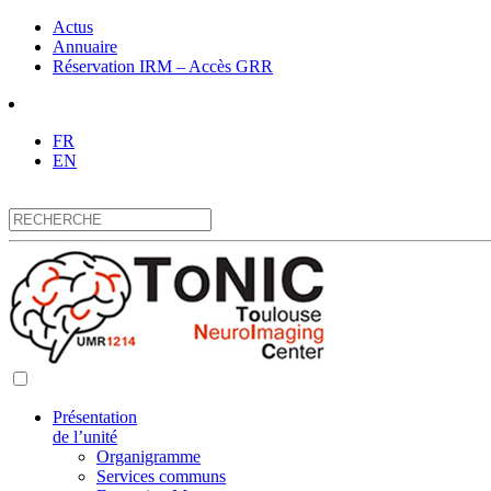
Actus
Annuaire
Réservation IRM – Accès GRR
FR
EN
Présentation
de l’unité
Organigramme
Services communs