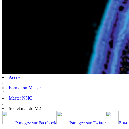
Accueil
/
Formation Master
/
Master NNC
/
Secrétariat du M2
Partagez sur Facebook
Partagez sur Twitter
Envoy